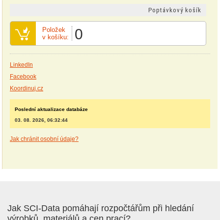
Poptávkový košík
Položek
0
v košíku:
LinkedIn
Facebook
Koordinuj.cz
Poslední aktualizace databáze
03. 08. 2026, 06:32:44
Jak chránit osobní údaje?
Jak SCI-Data pomáhají rozpočtářům při hledání
výrobků, materiálů a cen prací?