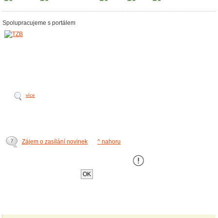
Spolupracujeme s portálem
více
Zájem o zasílání novinek
^ nahoru
Tento web používá k poskytování služeb,
personalizaci a analýze návštÄ›vnosti soubory
cookie
.
OK