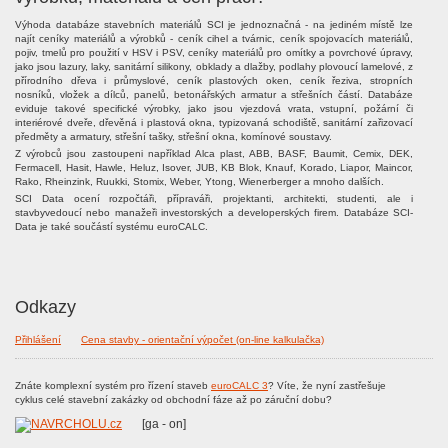
Výhoda databáze stavebních materiálů SCI je jednoznačná - na jediném místě lze
najít ceníky materiálů a výrobků - ceník cihel a tvárnic, ceník spojovacích materiálů,
pojiv, tmelů pro použití v HSV i PSV, ceníky materiálů pro omítky a povrchové úpravy,
jako jsou lazury, laky, sanitární silikony, obklady a dlažby, podlahy plovoucí lamelové, z
přírodního dřeva i průmyslové, ceník plastových oken, ceník řeziva, stropních
nosníků, vložek a dílců, panelů, betonářských armatur a střešních částí. Databáze
eviduje takové specifické výrobky, jako jsou vjezdová vrata, vstupní, požární či
interiérové dveře, dřevěná i plastová okna, typizovaná schodiště, sanitární zařizovací
předměty a armatury, střešní tašky, střešní okna, komínové soustavy.
Z výrobců jsou zastoupeni například Alca plast, ABB, BASF, Baumit, Cemix, DEK,
Fermacell, Hasit, Hawle, Heluz, Isover, JUB, KB Blok, Knauf, Korado, Liapor, Maincor,
Rako, Rheinzink, Ruukki, Stomix, Weber, Ytong, Wienerberger a mnoho dalších.
SCI Data ocení rozpočtáři, přípraváři, projektanti, architekti, studenti, ale i
stavbyvedoucí nebo manažeři investorských a developerských firem. Databáze SCI-
Data je také součástí systému euroCALC.
Odkazy
Přihlášení
Cena stavby - orientační výpočet (on-line kalkulačka)
Znáte komplexní systém pro řízení staveb
euroCALC 3
? Víte, že nyní zastřešuje
cyklus celé stavební zakázky od obchodní fáze až po záruční dobu?
[ga - on]