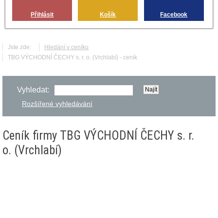
Přihlásit
Košík
Facebook
Jste zde:
Hledání v ceníku
TBG VÝCHODNÍ ČECHY s. r. o. (Vrchlabí) - ceník
Vyhledat:
Rozšířené vyhledávání
Ceník firmy TBG VÝCHODNÍ ČECHY s. r.
o. (Vrchlabí)