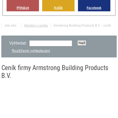
Přihlásit
Košík
Facebook
Jste zde:
Hledání v ceníku
Armstrong Building Products B.V. - ceník
Vyhledat:
Rozšířené vyhledávání
Ceník firmy Armstrong Building Products
B.V.