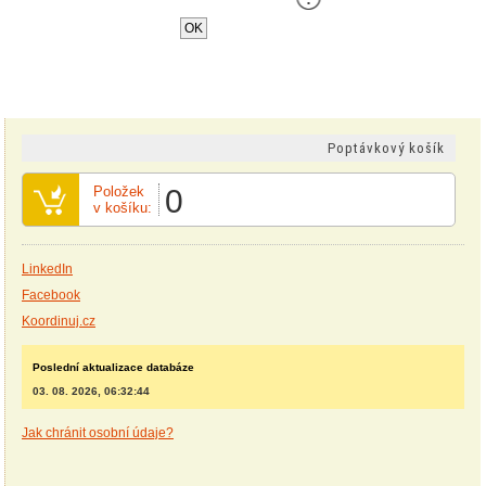
personalizaci a analýze návštÄ›vnosti soubory
cookie
.
OK
Poptávkový košík
Položek
0
v košíku:
LinkedIn
Facebook
Koordinuj.cz
Poslední aktualizace databáze
03. 08. 2026, 06:32:44
Jak chránit osobní údaje?