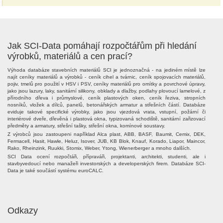
Jak SCI-Data pomáhají rozpočtářům při hledání
výrobků, materiálů a cen prací?
Výhoda databáze stavebních materiálů SCI je jednoznačná - na jediném místě lze
najít ceníky materiálů a výrobků - ceník cihel a tvárnic, ceník spojovacích materiálů,
pojiv, tmelů pro použití v HSV i PSV, ceníky materiálů pro omítky a povrchové úpravy,
jako jsou lazury, laky, sanitární silikony, obklady a dlažby, podlahy plovoucí lamelové, z
přírodního dřeva i průmyslové, ceník plastových oken, ceník řeziva, stropních
nosníků, vložek a dílců, panelů, betonářských armatur a střešních částí. Databáze
eviduje takové specifické výrobky, jako jsou vjezdová vrata, vstupní, požární či
interiérové dveře, dřevěná i plastová okna, typizovaná schodiště, sanitární zařizovací
předměty a armatury, střešní tašky, střešní okna, komínové soustavy.
Z výrobců jsou zastoupeni například Alca plast, ABB, BASF, Baumit, Cemix, DEK,
Fermacell, Hasit, Hawle, Heluz, Isover, JUB, KB Blok, Knauf, Korado, Liapor, Maincor,
Rako, Rheinzink, Ruukki, Stomix, Weber, Ytong, Wienerberger a mnoho dalších.
SCI Data ocení rozpočtáři, přípraváři, projektanti, architekti, studenti, ale i
stavbyvedoucí nebo manažeři investorských a developerských firem. Databáze SCI-
Data je také součástí systému euroCALC.
Odkazy