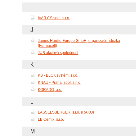
I
IVAR CS spol. s r.o.
J
James Hardie Europe GmbH, organizační složka
(Fermacell)
JUB akciová společnost
K
KB - BLOK systém, s.r.o.
KNAUF Praha, spol. s r. o.
KORADO, a.s.
L
LASSELSBERGER, s.r.o. (RAKO)
LB Cemix, s.r.o.
M