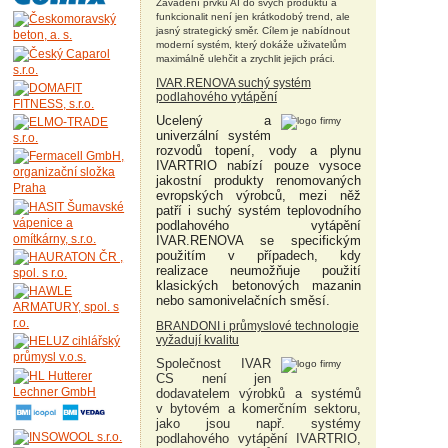
Zavádění prvků AI do svých produktů a
funkcionalit není jen krátkodobý trend, ale
jasný strategický směr. Cílem je nabídnout
moderní systém, který dokáže uživatelům
maximálně ulehčit a zrychlit jejich práci.
IVAR.RENOVA suchý systém
podlahového vytápění
Ucelený a
univerzální systém
rozvodů topení, vody a plynu
IVARTRIO nabízí pouze vysoce
jakostní produkty renomovaných
evropských výrobců, mezi něž
patří i suchý systém teplovodního
podlahového vytápění
IVAR.RENOVA se specifickým
použitím v případech, kdy
realizace neumožňuje použití
klasických betonových mazanin
nebo samonivelačních směsí.
BRANDONI i průmyslové technologie
vyžadují kvalitu
Společnost IVAR
CS není jen
dodavatelem výrobků a systémů
v bytovém a komerčním sektoru,
jako jsou např. systémy
podlahového vytápění IVARTRIO,