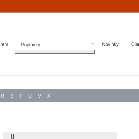
irem
Novinky
Člá
Poptávky
R
S
T
U
V
X
U