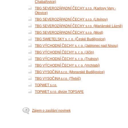
Chabařovice)
TBG SEVEROZÁPADNÍ ČECHY s.r.o. (Karlovy Vary -
Otovice)
TBG SEVEROZÁPADNÍ ČECHY s.r.o. (Litvínov)
TBG SEVEROZÁPADNÍ ČECHY s.r.o. (Mariánské Lázně)
TBG SEVEROZÁPADNÍ ČECHY s.r.o. (Most)
TBG SWIETELSKY s. r. o. (České Budějovice)
TBG VÝCHODNÍ ČECHY s. r. o. (Jablonec nad Nisou)
TBG VÝCHODNÍ ČECHY s. r. o. (Jičín)
TBG VÝCHODNÍ ČECHY s. r. o. (Trutnov)
TBG VÝCHODNÍ ČECHY s. r. o. (Vrchlabí)
TBG VYSOČINA s.r.o. (Moravské Budějovice)
TBG VYSOČINA s.r.o. (Třebíč)
TOPWET s.r.o.
TOPWET s.r.o. divize TOPSAFE
Zájem o zasílání novinek