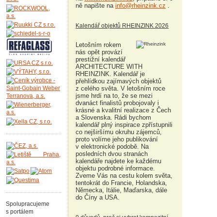
ně napište na
info@rheinzink.cz
.
Kalendář objektů RHEINZINK 2026
Letošním rokem
nás opět provází
prestižní kalendář
ARCHITECTURE WITH
RHEINZINK. Kalendář je
přehlídkou zajímavých objektů
z celého světa. V letošním roce
jsme hrdí na to, že se mezi
dvanáct finalistů probojovaly i
krásné a kvalitní realizace z Čech
a Slovenska. Rádi bychom
kalendář plný inspirace zpřístupnili
co nejširšímu okruhu zájemců,
proto volíme jeho publikování
v elektronické podobě. Na
posledních dvou stranách
kalendáře najdete ke každému
objektu podrobné informace.
Zveme Vás na cestu kolem světa,
tentokrát do Francie, Holandska,
Německa, Itálie, Maďarska, dále
do Číny a USA.
Spolupracujeme
s portálem