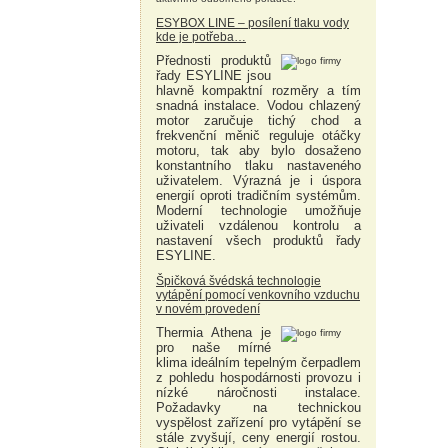
ESYBOX LINE – posílení tlaku vody
kde je potřeba…
Přednosti produktů
řady ESYLINE jsou
hlavně kompaktní rozměry a tím
snadná instalace. Vodou chlazený
motor zaručuje tichý chod a
frekvenční měnič reguluje otáčky
motoru, tak aby bylo dosaženo
konstantního tlaku nastaveného
uživatelem. Výrazná je i úspora
energií oproti tradičním systémům.
Moderní technologie umožňuje
uživateli vzdálenou kontrolu a
nastavení všech produktů řady
ESYLINE.
Špičková švédská technologie
vytápění pomocí venkovního vzduchu
v novém provedení
Thermia Athena je
pro naše mírné
klima ideálním tepelným čerpadlem
z pohledu hospodárnosti provozu i
nízké náročnosti instalace.
Požadavky na technickou
vyspělost zařízení pro vytápění se
stále zvyšují, ceny energií rostou.