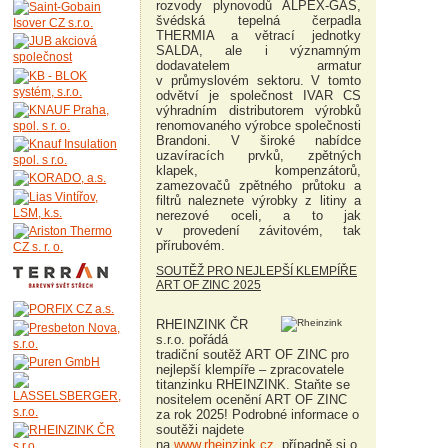
rozvody plynovodů ALPEX-GAS,
švédská tepelná čerpadla
THERMIA a větrací jednotky
SALDA, ale i významným
dodavatelem armatur
v průmyslovém sektoru. V tomto
odvětví je společnost IVAR CS
výhradním distributorem výrobků
renomovaného výrobce společnosti
Brandoni. V široké nabídce
uzavíracích prvků, zpětných
klapek, kompenzátorů,
zamezovačů zpětného průtoku a
filtrů naleznete výrobky z litiny a
nerezové oceli, a to jak
v provedení závitovém, tak
přírubovém.
SOUTĚŽ PRO NEJLEPŠÍ KLEMPÍŘE
ART OF ZINC 2025
RHEINZINK ČR
s.r.o. pořádá
tradiční soutěž ART OF ZINC pro
nejlepší klempíře – zpracovatele
titanzinku RHEINZINK. Staňte se
nositelem ocenění ART OF ZINC
za rok 2025! Podrobné informace o
soutěži najdete
na
www.rheinzink.cz
, případně si o