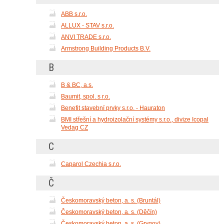
ABB s.r.o.
ALLUX - STAV s.r.o.
ANVI TRADE s.r.o.
Armstrong Building Products B.V.
B
B & BC, a.s.
Baumit, spol. s r.o.
Benefit stavební prvky s.r.o. - Hauraton
BMI střešní a hydroizolační systémy s.r.o., divize Icopal
Vedag CZ
C
Caparol Czechia s.r.o.
Č
Českomoravský beton, a. s. (Bruntál)
Českomoravský beton, a. s. (Děčín)
Českomoravský beton, a. s. (Grygov)