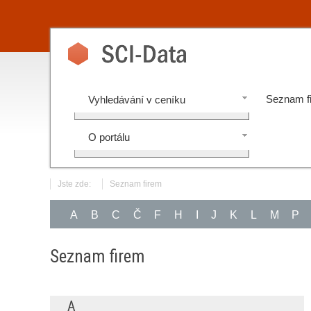
Seznam f
Vyhledávání v ceníku
O portálu
Jste zde:
Seznam firem
A
B
C
Č
F
H
I
J
K
L
M
P
Seznam firem
A