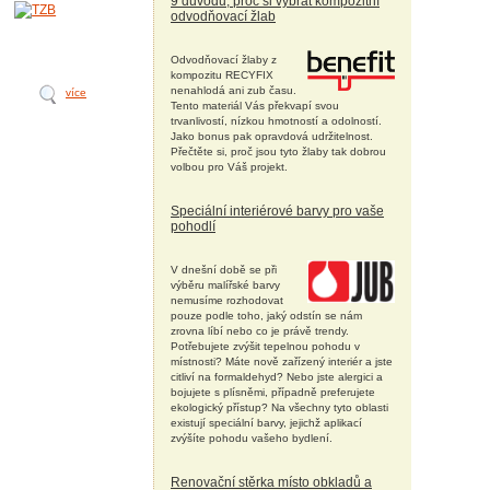
9 důvodů, proč si vybrat kompozitní
odvodňovací žlab
Odvodňovací žlaby z
kompozitu RECYFIX
nenahlodá ani zub času.
více
Tento materiál Vás překvapí svou
trvanlivostí, nízkou hmotností a odolností.
Jako bonus pak opravdová udržitelnost.
Přečtěte si, proč jsou tyto žlaby tak dobrou
volbou pro Váš projekt.
Speciální interiérové barvy pro vaše
pohodlí
V dnešní době se při
výběru malířské barvy
nemusíme rozhodovat
pouze podle toho, jaký odstín se nám
zrovna líbí nebo co je právě trendy.
Potřebujete zvýšit tepelnou pohodu v
místnosti? Máte nově zařízený interiér a jste
citliví na formaldehyd? Nebo jste alergici a
bojujete s plísněmi, případně preferujete
ekologický přístup? Na všechny tyto oblasti
existují speciální barvy, jejichž aplikací
zvýšíte pohodu vašeho bydlení.
Renovační stěrka místo obkladů a