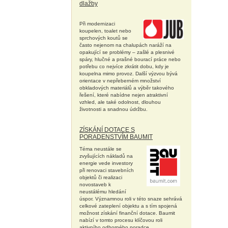
dlažby
Při modernizaci
koupelen, toalet nebo
sprchových koutů se
často nejenom na chalupách naráží na
opakující se problémy – zašlé a plesnivé
spáry, hlučné a prašné bourací práce nebo
potřebu co nejvíce zkrátit dobu, kdy je
koupelna mimo provoz. Další výzvou bývá
orientace v nepřeberném množství
obkladových materiálů a výběr takového
řešení, které nabídne nejen atraktivní
vzhled, ale také odolnost, dlouhou
životnosti a snadnou údržbu.
ZÍSKÁNÍ DOTACE S
PORADENSTVÍM BAUMIT
Téma neustále se
zvyšujících nákladů na
energie vede investory
při renovaci stavebních
objektů či realizaci
novostaveb k
neustálému hledání
úspor. Významnou roli v této snaze sehrává
celkové zateplení objektu a s tím spojená
možnost získání finanční dotace. Baumit
nabízí v tomto procesu klíčovou roli
aktivního odborného poradce.