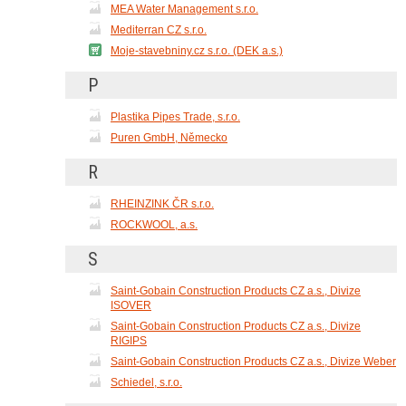
MEA Water Management s.r.o.
Mediterran CZ s.r.o.
Moje-stavebniny.cz s.r.o. (DEK a.s.)
P
Plastika Pipes Trade, s.r.o.
Puren GmbH, Německo
R
RHEINZINK ČR s.r.o.
ROCKWOOL, a.s.
S
Saint-Gobain Construction Products CZ a.s., Divize
ISOVER
Saint-Gobain Construction Products CZ a.s., Divize
RIGIPS
Saint-Gobain Construction Products CZ a.s., Divize Weber
Schiedel, s.r.o.