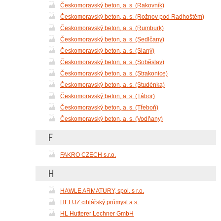
Českomoravský beton, a. s. (Rakovník)
Českomoravský beton, a. s. (Rožnov pod Radhoštěm)
Českomoravský beton, a. s. (Rumburk)
Českomoravský beton, a. s. (Sedlčany)
Českomoravský beton, a. s. (Slaný)
Českomoravský beton, a. s. (Soběslav)
Českomoravský beton, a. s. (Strakonice)
Českomoravský beton, a. s. (Studénka)
Českomoravský beton, a. s. (Tábor)
Českomoravský beton, a. s. (Třeboň)
Českomoravský beton, a. s. (Vodňany)
F
FAKRO CZECH s.r.o.
H
HAWLE ARMATURY, spol. s r.o.
HELUZ cihlářský průmysl a.s.
HL Hutterer Lechner GmbH