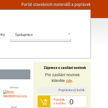
Portál stavebních materiálů a poptávek
nky
Spolupráce
Zájemce o zasílání novinek
Pro zasílání novinek
klikněte
zde
.
eShopy:
Poptávkový košík
Položek
0
v košíku:
Nové: