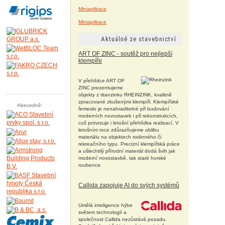
Miniaplikace
Miniaplikace
Aktuálně ze stavebnictví
ART OF ZINC - soutěž pro nejlepší
klempíře
V přehlídce ART OF
ZINC prezentujeme
objekty z titanzinku RHEINZINK, kvalitně
zpracované zkušenými klempíři. Klempířské
Abecedně:
řemeslo je nenahraditelné při budování
moderních novostaveb i při rekonstrukcích,
což potvrzuje i letošní přehlídka realizací. V
letošním roce zdůrazňujeme oblibu
materiálu na objektech rodinného či
rekreačního typu. Precizní klempířská práce
a ušlechtilý přírodní materiál dodá švih jak
moderní novostavbě, tak staré horské
roubence.
Callida zapojuje AI do svých systémů
Umělá inteligence hýbe
světem technologií a
společnost Callida nezůstává pozadu.