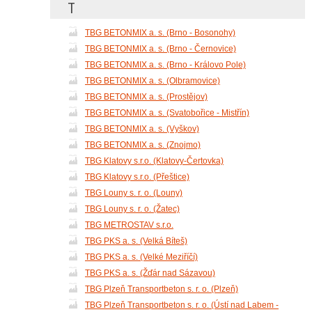
T
TBG BETONMIX a. s. (Brno - Bosonohy)
TBG BETONMIX a. s. (Brno - Černovice)
TBG BETONMIX a. s. (Brno - Královo Pole)
TBG BETONMIX a. s. (Olbramovice)
TBG BETONMIX a. s. (Prostějov)
TBG BETONMIX a. s. (Svatobořice - Mistřín)
TBG BETONMIX a. s. (Vyškov)
TBG BETONMIX a. s. (Znojmo)
TBG Klatovy s.r.o. (Klatovy-Čertovka)
TBG Klatovy s.r.o. (Přeštice)
TBG Louny s. r. o. (Louny)
TBG Louny s. r. o. (Žatec)
TBG METROSTAV s.r.o.
TBG PKS a. s. (Velká Bíteš)
TBG PKS a. s. (Velké Meziříčí)
TBG PKS a. s. (Žďár nad Sázavou)
TBG Plzeň Transportbeton s. r. o. (Plzeň)
TBG Plzeň Transportbeton s. r. o. (Ústí nad Labem -