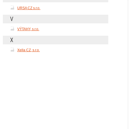
URSA CZ s.r.o.
V
VÝTAHY, s.r.o.
X
Xella CZ, s.r.o.