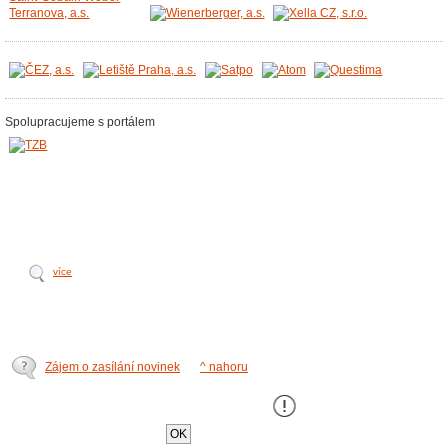
Spolupracujeme s portálem
více
Zájem o zasílání novinek
^ nahoru
Tento web používá k poskytování služeb,
personalizaci a analýze návštÄ›vnosti soubory
cookie
.
OK