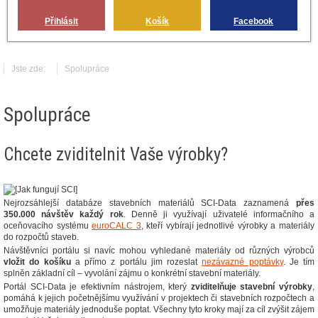
Přihlásit
Košík
Facebook
Jste zde:
Spolupráce
Spolupráce
Chcete zviditelnit Vaše výrobky?
Nejrozsáhlejší databáze stavebních materiálů SCI-Data zaznamená
přes
350.000 návštěv každý rok
. Denně ji využívají uživatelé informačního a
oceňovacího systému
euroCALC 3
, kteří vybírají jednotlivé výrobky a materiály
do rozpočtů staveb.
Návštěvníci portálu si navíc mohou vyhledané materiály od různých výrobců
vložit do košíku
a přímo z portálu jim rozeslat
nezávazné poptávky
. Je tím
splněn základní cíl – vyvolání zájmu o konkrétní stavební materiály.
Portál SCI-Data je efektivním nástrojem, který
zviditelňuje stavební výrobky
,
pomáhá k jejich početnějšímu využívání v projektech či stavebních rozpočtech a
umožňuje materiály jednoduše poptat. Všechny tyto kroky mají za cíl zvýšit zájem