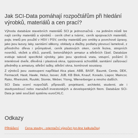
Jak SCI-Data pomáhají rozpočtářům při hledání
výrobků, materiálů a cen prací?
Výhoda databáze stavebních materiálů SCI je jednoznačná - na jediném místě lze
najít ceníky materiálů a výrobků - ceník cihel a tvárnic, ceník spojovacích materiálů,
pojiv, tmelů pro použití v HSV i PSV, ceníky materiálů pro omítky a povrchové úpravy,
jako jsou lazury, laky, sanitární silikony, obklady a dlažby, podlahy plovoucí lamelové, z
přírodního dřeva i průmyslové, ceník plastových oken, ceník řeziva, stropních
nosníků, vložek a dílců, panelů, betonářských armatur a střešních částí. Databáze
eviduje takové specifické výrobky, jako jsou vjezdová vrata, vstupní, požární či
interiérové dveře, dřevěná i plastová okna, typizovaná schodiště, sanitární zařizovací
předměty a armatury, střešní tašky, střešní okna, komínové soustavy.
Z výrobců jsou zastoupeni například Alca plast, ABB, BASF, Baumit, Cemix, DEK,
Fermacell, Hasit, Hawle, Heluz, Isover, JUB, KB Blok, Knauf, Korado, Liapor, Maincor,
Rako, Rheinzink, Ruukki, Stomix, Weber, Ytong, Wienerberger a mnoho dalších.
SCI Data ocení rozpočtáři, přípraváři, projektanti, architekti, studenti, ale i
stavbyvedoucí nebo manažeři investorských a developerských firem. Databáze SCI-
Data je také součástí systému euroCALC.
Odkazy
Přihlášení
Cena stavby - orientační výpočet (on-line kalkulačka)