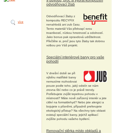
9 důvodů, proč si vybrat kompozitní
odvodňovací žlab
Odvodňovací žlaby z
kompozitu RECYFIX
více
nenahlodá ani zub času.
Tento materiál Vás překvapí svou
trvanlivostí, nízkou hmotností a odolností.
Jako bonus pak opravdová udržitelnost.
Přečtěte si, proč jsou tyto žlaby tak dobrou
volbou pro Váš projekt.
Speciální interiérové barvy pro vaše
pohodlí
V dnešní době se při
výběru malířské barvy
nemusíme rozhodovat
pouze podle toho, jaký odstín se nám
zrovna líbí nebo co je právě trendy.
Potřebujete zvýšit tepelnou pohodu v
místnosti? Máte nově zařízený interiér a jste
citliví na formaldehyd? Nebo jste alergici a
bojujete s plísněmi, případně preferujete
ekologický přístup? Na všechny tyto oblasti
existují speciální barvy, jejichž aplikací
zvýšíte pohodu vašeho bydlení.
Renovační stěrka místo obkladů a