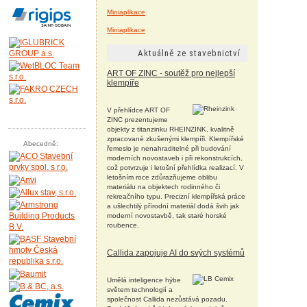
Miniaplikace
Miniaplikace
Aktuálně ze stavebnictví
ART OF ZINC - soutěž pro nejlepší
klempíře
V přehlídce ART OF
ZINC prezentujeme
objekty z titanzinku RHEINZINK, kvalitně
zpracované zkušenými klempíři. Klempířské
Abecedně:
řemeslo je nenahraditelné při budování
moderních novostaveb i při rekonstrukcích,
což potvrzuje i letošní přehlídka realizací. V
letošním roce zdůrazňujeme oblibu
materiálu na objektech rodinného či
rekreačního typu. Precizní klempířská práce
a ušlechtilý přírodní materiál dodá švih jak
moderní novostavbě, tak staré horské
roubence.
Callida zapojuje AI do svých systémů
Umělá inteligence hýbe
světem technologií a
společnost Callida nezůstává pozadu.