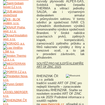
rozvody plynovodů ALPEX-GAS,
švédská tepelná čerpadla
THERMIA a větrací jednotky
SALDA, ale i významným
dodavatelem armatur
v průmyslovém sektoru. V tomto
odvětví je společnost IVAR CS
výhradním distributorem výrobků
renomovaného výrobce společnosti
Brandoni. V široké nabídce
uzavíracích prvků, zpětných
klapek, kompenzátorů,
zamezovačů zpětného průtoku a
filtrů naleznete výrobky z litiny a
nerezové oceli, a to jak
v provedení závitovém, tak
přírubovém.
SOUTĚŽ PRO NEJLEPŠÍ KLEMPÍŘE
ART OF ZINC 2025
RHEINZINK ČR
s.r.o. pořádá
tradiční soutěž ART OF ZINC pro
nejlepší klempíře – zpracovatele
titanzinku RHEINZINK. Staňte se
nositelem ocenění ART OF ZINC
za rok 2025! Podrobné informace o
soutěži najdete
na
www.rheinzink.cz
, případně si o