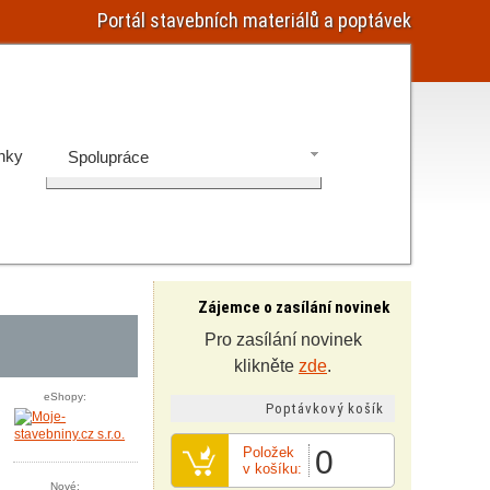
Portál stavebních materiálů a poptávek
nky
Spolupráce
Zájemce o zasílání novinek
Pro zasílání novinek
klikněte
zde
.
eShopy:
Poptávkový košík
Položek
0
v košíku:
Nové: