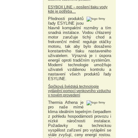
ESYBOX LINE – posílení tlaku vody
kde je potřeba…
Přednosti produktů
řady ESYLINE jsou
hlavně kompaktní rozměry a tím
snadná instalace. Vodou chlazený
motor zaručuje tichý chod a
frekvenční měnič reguluje otáčky
motoru, tak aby bylo dosaženo
konstantního tlaku nastaveného
uživatelem. Výrazná je i úspora
energií oproti tradičním systémům.
Moderní technologie umožňuje
uživateli vzdálenou kontrolu a
nastavení všech produktů řady
ESYLINE.
Špičková švédská technologie
vytápění pomocí venkovního vzduchu
v novém provedení
Thermia Athena je
pro naše mírné
klima ideálním tepelným čerpadlem
z pohledu hospodárnosti provozu i
nízké náročnosti instalace.
Požadavky na technickou
vyspělost zařízení pro vytápění se
stále zvyšují, ceny energií rostou.