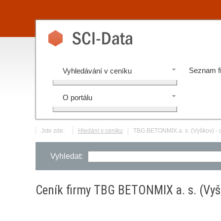
Seznam f
Vyhledávání v ceníku
O portálu
Jste zde:
Hledání v ceníku
TBG BETONMIX a. s. (Vyškov) - 
Vyhledat:
Ceník firmy TBG BETONMIX a. s. (Vyš