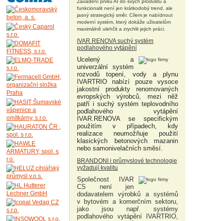
Zavádění prvků AI do svých produktů a
funkcionalit není jen krátkodobý trend, ale
jasný strategický směr. Cílem je nabídnout
moderní systém, který dokáže uživatelům
maximálně ulehčit a zrychlit jejich práci.
IVAR.RENOVA suchý systém
podlahového vytápění
Ucelený a
univerzální systém
rozvodů topení, vody a plynu
IVARTRIO nabízí pouze vysoce
jakostní produkty renomovaných
evropských výrobců, mezi něž
patří i suchý systém teplovodního
podlahového vytápění
IVAR.RENOVA se specifickým
použitím v případech, kdy
realizace neumožňuje použití
klasických betonových mazanin
nebo samonivelačních směsí.
BRANDONI i průmyslové technologie
vyžadují kvalitu
Společnost IVAR
CS není jen
dodavatelem výrobků a systémů
v bytovém a komerčním sektoru,
jako jsou např. systémy
podlahového vytápění IVARTRIO,