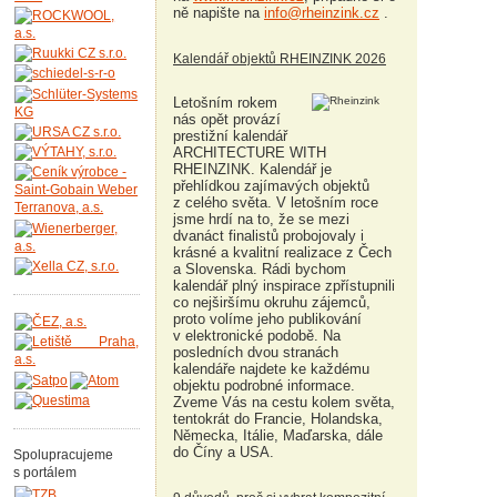
ně napište na
info@rheinzink.cz
.
Kalendář objektů RHEINZINK 2026
Letošním rokem
nás opět provází
prestižní kalendář
ARCHITECTURE WITH
RHEINZINK. Kalendář je
přehlídkou zajímavých objektů
z celého světa. V letošním roce
jsme hrdí na to, že se mezi
dvanáct finalistů probojovaly i
krásné a kvalitní realizace z Čech
a Slovenska. Rádi bychom
kalendář plný inspirace zpřístupnili
co nejširšímu okruhu zájemců,
proto volíme jeho publikování
v elektronické podobě. Na
posledních dvou stranách
kalendáře najdete ke každému
objektu podrobné informace.
Zveme Vás na cestu kolem světa,
tentokrát do Francie, Holandska,
Německa, Itálie, Maďarska, dále
do Číny a USA.
Spolupracujeme
s portálem