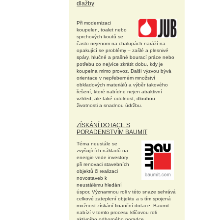
dlažby
Při modernizaci
koupelen, toalet nebo
sprchových koutů se
často nejenom na chalupách naráží na
opakující se problémy – zašlé a plesnivé
spáry, hlučné a prašné bourací práce nebo
potřebu co nejvíce zkrátit dobu, kdy je
koupelna mimo provoz. Další výzvou bývá
orientace v nepřeberném množství
obkladových materiálů a výběr takového
řešení, které nabídne nejen atraktivní
vzhled, ale také odolnost, dlouhou
životnosti a snadnou údržbu.
ZÍSKÁNÍ DOTACE S
PORADENSTVÍM BAUMIT
Téma neustále se
zvyšujících nákladů na
energie vede investory
při renovaci stavebních
objektů či realizaci
novostaveb k
neustálému hledání
úspor. Významnou roli v této snaze sehrává
celkové zateplení objektu a s tím spojená
možnost získání finanční dotace. Baumit
nabízí v tomto procesu klíčovou roli
aktivního odborného poradce.