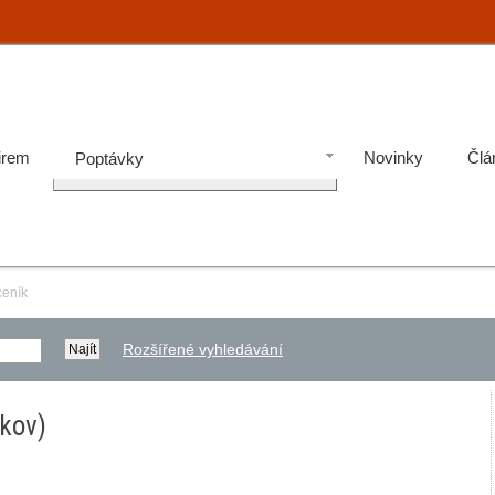
irem
Novinky
Člá
Poptávky
ceník
Rozšířené vyhledávání
kov)