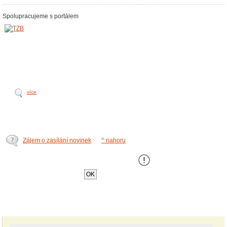
Spolupracujeme s portálem
více
Zájem o zasílání novinek
^ nahoru
Tento web používá k poskytování služeb,
personalizaci a analýze návštÄ›vnosti soubory
cookie
.
OK