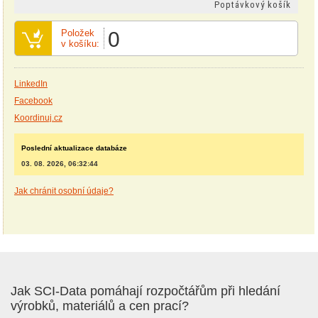
Poptávkový košík
Položek
0
v košíku:
LinkedIn
Facebook
Koordinuj.cz
Poslední aktualizace databáze
03. 08. 2026, 06:32:44
Jak chránit osobní údaje?
Jak SCI-Data pomáhají rozpočtářům při hledání
výrobků, materiálů a cen prací?