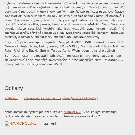
Výhoda databáze stavebních materiálů SCI je jednoznačná - na jediném místě lze
najít ceníky materiálů a výrobků - ceník cihel a tvárnic, ceník spojovacích materiálů,
pojiv, tmelů pro použití v HSV i PSV, ceníky materiálů pro omítky a povrchové úpravy,
jako jsou lazury, laky, sanitární silikony, obklady a dlažby, podlahy plovoucí lamelové, z
přírodního dřeva i průmyslové, ceník plastových oken, ceník řeziva, stropních
nosníků, vložek a dílců, panelů, betonářských armatur a střešních částí. Databáze
eviduje takové specifické výrobky, jako jsou vjezdová vrata, vstupní, požární či
interiérové dveře, dřevěná i plastová okna, typizovaná schodiště, sanitární zařizovací
předměty a armatury, střešní tašky, střešní okna, komínové soustavy.
Z výrobců jsou zastoupeni například Alca plast, ABB, BASF, Baumit, Cemix, DEK,
Fermacell, Hasit, Hawle, Heluz, Isover, JUB, KB Blok, Knauf, Korado, Liapor, Maincor,
Rako, Rheinzink, Ruukki, Stomix, Weber, Ytong, Wienerberger a mnoho dalších.
SCI Data ocení rozpočtáři, přípraváři, projektanti, architekti, studenti, ale i
stavbyvedoucí nebo manažeři investorských a developerských firem. Databáze SCI-
Data je také součástí systému euroCALC.
Odkazy
Přihlášení
Cena stavby - orientační výpočet (on-line kalkulačka)
Znáte komplexní systém pro řízení staveb
euroCALC 3
? Víte, že nyní zastřešuje
cyklus celé stavební zakázky od obchodní fáze až po záruční dobu?
[ga - on]