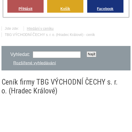
Přihlásit
Košík
Facebook
Jste zde:
Hledání v ceníku
TBG VÝCHODNÍ ČECHY s. r. o. (Hradec Králové) - ceník
Vyhledat:
Rozšířené vyhledávání
Ceník firmy TBG VÝCHODNÍ ČECHY s. r.
o. (Hradec Králové)