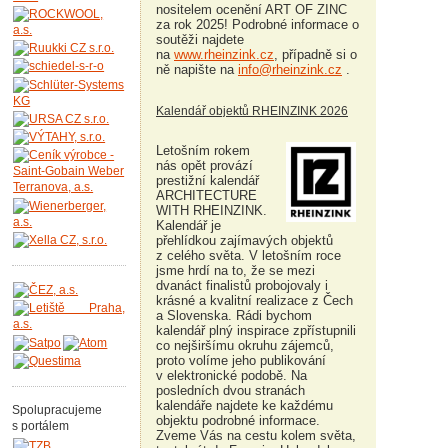
nositelem ocenění ART OF ZINC
za rok 2025! Podrobné informace o
soutěži najdete
na
www.rheinzink.cz
, případně si o
ně napište na
info@rheinzink.cz
.
Kalendář objektů RHEINZINK 2026
Letošním rokem
nás opět provází
prestižní kalendář
ARCHITECTURE
WITH RHEINZINK.
Kalendář je
přehlídkou zajímavých objektů
z celého světa. V letošním roce
jsme hrdí na to, že se mezi
dvanáct finalistů probojovaly i
krásné a kvalitní realizace z Čech
a Slovenska. Rádi bychom
kalendář plný inspirace zpřístupnili
co nejširšímu okruhu zájemců,
proto volíme jeho publikování
v elektronické podobě. Na
posledních dvou stranách
kalendáře najdete ke každému
Spolupracujeme
objektu podrobné informace.
s portálem
Zveme Vás na cestu kolem světa,