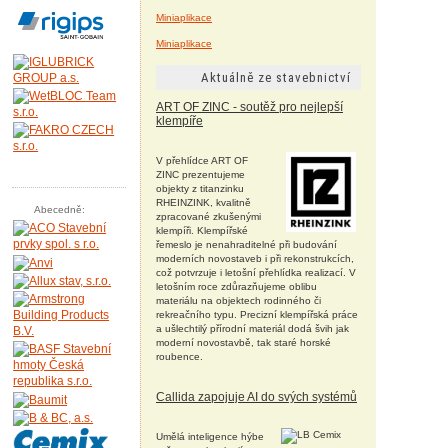
Miniaplikace
Miniaplikace
Aktuálně ze stavebnictví
ART OF ZINC - soutěž pro nejlepší
klempíře
V přehlídce ART OF
ZINC prezentujeme
objekty z titanzinku
RHEINZINK, kvalitně
Abecedně:
zpracované zkušenými
klempíři. Klempířské
řemeslo je nenahraditelné při budování
moderních novostaveb i při rekonstrukcích,
což potvrzuje i letošní přehlídka realizací. V
letošním roce zdůrazňujeme oblibu
materiálu na objektech rodinného či
rekreačního typu. Precizní klempířská práce
a ušlechtilý přírodní materiál dodá švih jak
moderní novostavbě, tak staré horské
roubence.
Callida zapojuje AI do svých systémů
Umělá inteligence hýbe