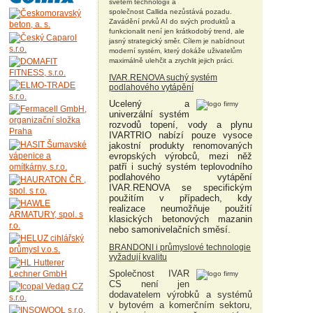
světem technologií a
společnost Callida nezůstává pozadu.
Zavádění prvků AI do svých produktů a
funkcionalit není jen krátkodobý trend, ale
jasný strategický směr. Cílem je nabídnout
moderní systém, který dokáže uživatelům
maximálně ulehčit a zrychlit jejich práci.
IVAR.RENOVA suchý systém
podlahového vytápění
Ucelený a
univerzální systém
rozvodů topení, vody a plynu
IVARTRIO nabízí pouze vysoce
jakostní produkty renomovaných
evropských výrobců, mezi něž
patří i suchý systém teplovodního
podlahového vytápění
IVAR.RENOVA se specifickým
použitím v případech, kdy
realizace neumožňuje použití
klasických betonových mazanin
nebo samonivelačních směsí.
BRANDONI i průmyslové technologie
vyžadují kvalitu
Společnost IVAR
CS není jen
dodavatelem výrobků a systémů
v bytovém a komerčním sektoru,