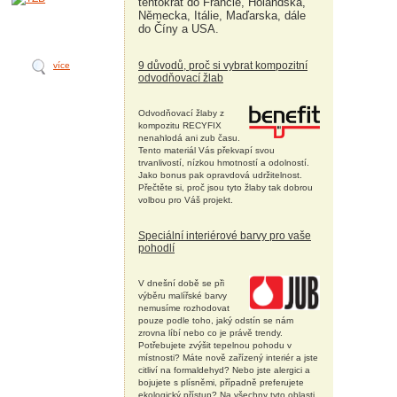
tentokrát do Francie, Holandska,
Německa, Itálie, Maďarska, dále
do Číny a USA.
9 důvodů, proč si vybrat kompozitní
více
odvodňovací žlab
Odvodňovací žlaby z
kompozitu RECYFIX
nenahlodá ani zub času.
Tento materiál Vás překvapí svou
trvanlivostí, nízkou hmotností a odolností.
Jako bonus pak opravdová udržitelnost.
Přečtěte si, proč jsou tyto žlaby tak dobrou
volbou pro Váš projekt.
Speciální interiérové barvy pro vaše
pohodlí
V dnešní době se při
výběru malířské barvy
nemusíme rozhodovat
pouze podle toho, jaký odstín se nám
zrovna líbí nebo co je právě trendy.
Potřebujete zvýšit tepelnou pohodu v
místnosti? Máte nově zařízený interiér a jste
citliví na formaldehyd? Nebo jste alergici a
bojujete s plísněmi, případně preferujete
ekologický přístup? Na všechny tyto oblasti