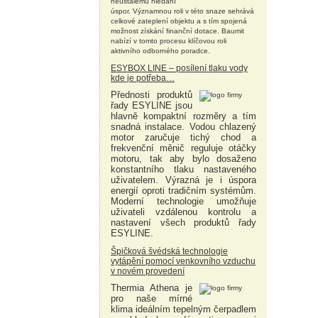
neustálému hledání
úspor. Významnou roli v této snaze sehrává
celkové zateplení objektu a s tím spojená
možnost získání finanční dotace. Baumit
nabízí v tomto procesu klíčovou roli
aktivního odborného poradce.
ESYBOX LINE – posílení tlaku vody
kde je potřeba…
Přednosti produktů
řady ESYLINE jsou
hlavně kompaktní rozměry a tím
snadná instalace. Vodou chlazený
motor zaručuje tichý chod a
frekvenční měnič reguluje otáčky
motoru, tak aby bylo dosaženo
konstantního tlaku nastaveného
uživatelem. Výrazná je i úspora
energií oproti tradičním systémům.
Moderní technologie umožňuje
uživateli vzdálenou kontrolu a
nastavení všech produktů řady
ESYLINE.
Špičková švédská technologie
vytápění pomocí venkovního vzduchu
v novém provedení
Thermia Athena je
pro naše mírné
klima ideálním tepelným čerpadlem