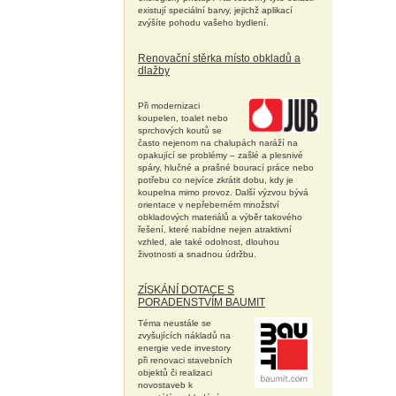
existují speciální barvy, jejichž aplikací
zvýšíte pohodu vašeho bydlení.
Renovační stěrka místo obkladů a
dlažby
Při modernizaci
koupelen, toalet nebo
sprchových koutů se
často nejenom na chalupách naráží na
opakující se problémy – zašlé a plesnivé
spáry, hlučné a prašné bourací práce nebo
potřebu co nejvíce zkrátit dobu, kdy je
koupelna mimo provoz. Další výzvou bývá
orientace v nepřeberném množství
obkladových materiálů a výběr takového
řešení, které nabídne nejen atraktivní
vzhled, ale také odolnost, dlouhou
životnosti a snadnou údržbu.
ZÍSKÁNÍ DOTACE S
PORADENSTVÍM BAUMIT
Téma neustále se
zvyšujících nákladů na
energie vede investory
při renovaci stavebních
objektů či realizaci
novostaveb k