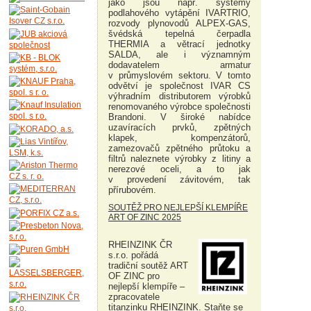
jako jsou např. systémy
podlahového vytápění IVARTRIO,
rozvody plynovodů ALPEX-GAS,
švédská tepelná čerpadla
THERMIA a větrací jednotky
SALDA, ale i významným
dodavatelem armatur
v průmyslovém sektoru. V tomto
odvětví je společnost IVAR CS
výhradním distributorem výrobků
renomovaného výrobce společnosti
Brandoni. V široké nabídce
uzavíracích prvků, zpětných
klapek, kompenzátorů,
zamezovačů zpětného průtoku a
filtrů naleznete výrobky z litiny a
nerezové oceli, a to jak
v provedení závitovém, tak
přírubovém.
SOUTĚŽ PRO NEJLEPŠÍ KLEMPÍŘE
ART OF ZINC 2025
RHEINZINK ČR
s.r.o. pořádá
tradiční soutěž ART
OF ZINC pro
nejlepší klempíře –
zpracovatele
titanzinku RHEINZINK. Staňte se