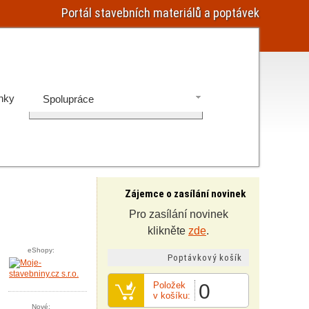
Portál stavebních materiálů a poptávek
nky
Spolupráce
Zájemce o zasílání novinek
Pro zasílání novinek
klikněte
zde
.
eShopy:
Poptávkový košík
Položek
0
v košíku:
Nové: