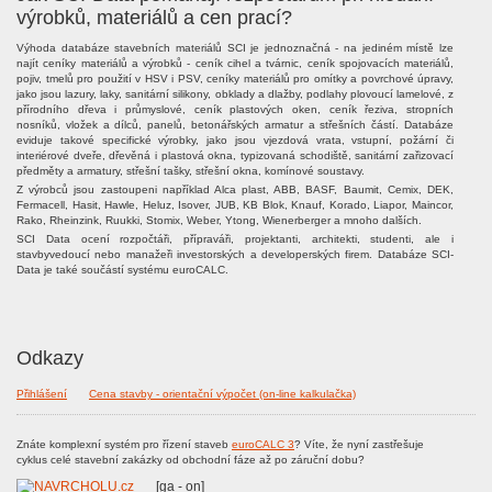
výrobků, materiálů a cen prací?
Výhoda databáze stavebních materiálů SCI je jednoznačná - na jediném místě lze
najít ceníky materiálů a výrobků - ceník cihel a tvárnic, ceník spojovacích materiálů,
pojiv, tmelů pro použití v HSV i PSV, ceníky materiálů pro omítky a povrchové úpravy,
jako jsou lazury, laky, sanitární silikony, obklady a dlažby, podlahy plovoucí lamelové, z
přírodního dřeva i průmyslové, ceník plastových oken, ceník řeziva, stropních
nosníků, vložek a dílců, panelů, betonářských armatur a střešních částí. Databáze
eviduje takové specifické výrobky, jako jsou vjezdová vrata, vstupní, požární či
interiérové dveře, dřevěná i plastová okna, typizovaná schodiště, sanitární zařizovací
předměty a armatury, střešní tašky, střešní okna, komínové soustavy.
Z výrobců jsou zastoupeni například Alca plast, ABB, BASF, Baumit, Cemix, DEK,
Fermacell, Hasit, Hawle, Heluz, Isover, JUB, KB Blok, Knauf, Korado, Liapor, Maincor,
Rako, Rheinzink, Ruukki, Stomix, Weber, Ytong, Wienerberger a mnoho dalších.
SCI Data ocení rozpočtáři, přípraváři, projektanti, architekti, studenti, ale i
stavbyvedoucí nebo manažeři investorských a developerských firem. Databáze SCI-
Data je také součástí systému euroCALC.
Odkazy
Přihlášení
Cena stavby - orientační výpočet (on-line kalkulačka)
Znáte komplexní systém pro řízení staveb
euroCALC 3
? Víte, že nyní zastřešuje
cyklus celé stavební zakázky od obchodní fáze až po záruční dobu?
[ga - on]