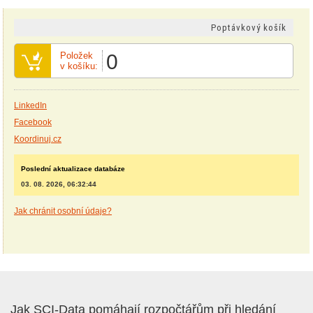
Poptávkový košík
Položek
0
v košíku:
LinkedIn
Facebook
Koordinuj.cz
Poslední aktualizace databáze
03. 08. 2026, 06:32:44
Jak chránit osobní údaje?
Jak SCI-Data pomáhají rozpočtářům při hledání