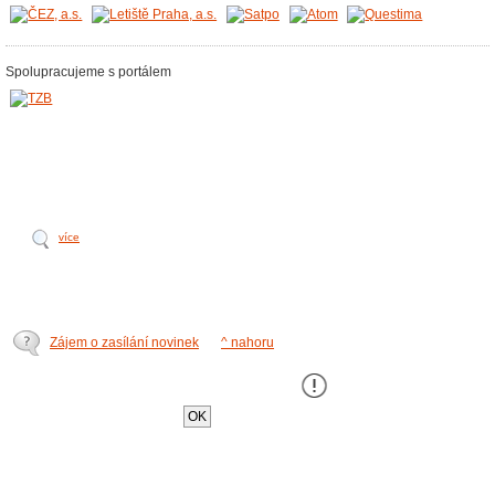
Spolupracujeme s portálem
více
Zájem o zasílání novinek
^ nahoru
Tento web používá k poskytování služeb,
personalizaci a analýze návštÄ›vnosti soubory
cookie
.
OK