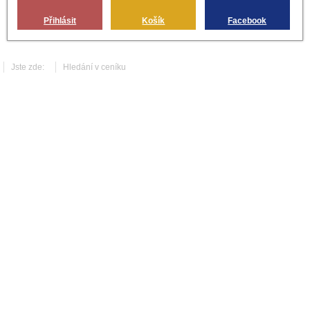
Přihlásit
Košík
Facebook
Jste zde:
Hledání v ceníku