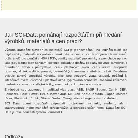
Jak SCI-Data pomáhají rozpočtářům při hledání
výrobků, materiálů a cen prací?
Výhoda databáze stavebních materiálů SCI je jednoznačná - na jediném místě lze
najít ceníky materiálů a výrobků - ceník cihel a tvárnic, ceník spojovacích materiálů,
pojiv, tmelů pro použití v HSV i PSV, ceníky materiálů pro omítky a povrchové úpravy,
jako jsou lazury, laky, sanitární silikony, obklady a dlažby, podlahy plovoucí lamelové, z
přírodního dřeva i průmyslové, ceník plastových oken, ceník řeziva, stropních
nosníků, vložek a dílců, panelů, betonářských armatur a střešních částí. Databáze
eviduje takové specifické výrobky, jako jsou vjezdová vrata, vstupní, požární či
interiérové dveře, dřevěná i plastová okna, typizovaná schodiště, sanitární zařizovací
předměty a armatury, střešní tašky, střešní okna, komínové soustavy.
Z výrobců jsou zastoupeni například Alca plast, ABB, BASF, Baumit, Cemix, DEK,
Fermacell, Hasit, Hawle, Heluz, Isover, JUB, KB Blok, Knauf, Korado, Liapor, Maincor,
Rako, Rheinzink, Ruukki, Stomix, Weber, Ytong, Wienerberger a mnoho dalších.
SCI Data ocení rozpočtáři, přípraváři, projektanti, architekti, studenti, ale i
stavbyvedoucí nebo manažeři investorských a developerských firem. Databáze SCI-
Data je také součástí systému euroCALC.
Odkazy