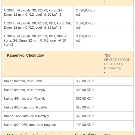
-
C 20/25, vl. prostř. X0, XC1-2, konz. S4,
2 590,00 Kč /
Dmax 22 mm, Cl 0,2, ocel. vl. 20 kg/m3
m3
C 25/30, vl. prostř. X0, XC1-3, XD1, konz. S4,
2 820,00 Kč /
Dmax 22 mm, Cl 0,2, ocel. vl. 25 kg/m3
m3
C 30/37, vl. prostř. X0, XC1-3, XD1, XM1-2,
3 190,00 Kč /
konz. S4, Dmax 22 mm, Cl 0,2, ocel. vl. 30
m3
kg/m3
Kamenivo, Chomutov
TBG
SEVEROZÁPADNÍ
ČECHY s.r.o.
(Chomutov)
-
frakce 0/2 mm, druh Sabia
350,00 Kč / t
frakce 0/4 mm, druh Roztyly
350,00 Kč / t
frakce 4/8 mm, druh Roztyly
390,00 Kč / t
frakce 8/16 mm, druh Roztyly
370,00 Kč / t
frakce 16/22 mm, druh Roztyly
370,00 Kč / t
frakce 0/22 REC mm, druh recyklát
130,00 Kč / t