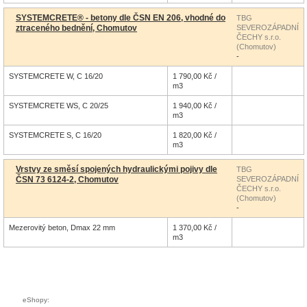
SYSTEMCRETE® - betony dle ČSN EN 206, vhodné do
TBG
ztraceného bednění, Chomutov
SEVEROZÁPADNÍ
ČECHY s.r.o.
(Chomutov)
-
SYSTEMCRETE W, C 16/20
1 790,00 Kč /
m3
SYSTEMCRETE WS, C 20/25
1 940,00 Kč /
m3
SYSTEMCRETE S, C 16/20
1 820,00 Kč /
m3
Vrstvy ze směsí spojených hydraulickými pojivy dle
TBG
ČSN 73 6124-2, Chomutov
SEVEROZÁPADNÍ
ČECHY s.r.o.
(Chomutov)
-
Mezerovitý beton, Dmax 22 mm
1 370,00 Kč /
m3
eShopy: