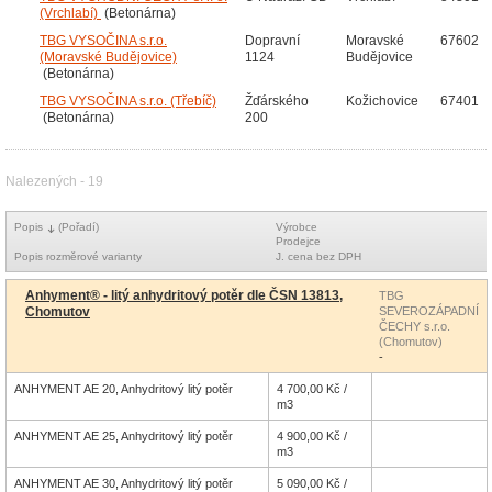
(Vrchlabí)
(Betonárna)
TBG VYSOČINA s.r.o.
Dopravní
Moravské
67602
(Moravské Budějovice)
1124
Budějovice
(Betonárna)
TBG VYSOČINA s.r.o. (Třebíč)
Žďárského
Kožichovice
67401
(Betonárna)
200
Nalezených - 19
Popis
(Pořadí)
Výrobce
Prodejce
Popis rozměrové varianty
J. cena bez DPH
Anhyment® - litý anhydritový potěr dle ČSN 13813,
TBG
Chomutov
SEVEROZÁPADNÍ
ČECHY s.r.o.
(Chomutov)
-
ANHYMENT AE 20, Anhydritový litý potěr
4 700,00 Kč /
m3
ANHYMENT AE 25, Anhydritový litý potěr
4 900,00 Kč /
m3
ANHYMENT AE 30, Anhydritový litý potěr
5 090,00 Kč /