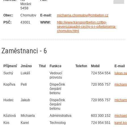
Moráni
5458
Obec:
Chomutov
E-mail:
micharna.chomutov@cmbeton.cz
PSČ:
43001
WWW:
http://www.transportbeton.cz/tbg-
severozapadni-cechy-s-r-o/betonarna-
chomutov.html
Zaměstnanci - 6
Příjmení
Jméno
Titul
Funkce
Telefon
Mobil
E-mail
Suchý
Lukáš
Vedoucí
724 554 554
lukas.s
provozu
Kopřiva
Petr
Dispečink
720 955 757
michar
čerpání
betonu
Hudec
Jakub
Dispečink
720 955 757
michar
čerpání
betonu
Kózlová
Michaela
Administrativa
603 300 152
michael
Kos
Karel
Technolog
724 954 551
karel.k