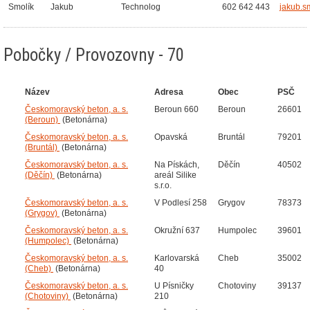
Smolík
Jakub
Technolog
602 642 443
jakub.s
Pobočky / Provozovny - 70
Název
Adresa
Obec
PSČ
Českomoravský beton, a. s.
Beroun 660
Beroun
26601
(Beroun)
(Betonárna)
Českomoravský beton, a. s.
Opavská
Bruntál
79201
(Bruntál)
(Betonárna)
Českomoravský beton, a. s.
Na Pískách,
Děčín
40502
(Děčín)
(Betonárna)
areál Silike
s.r.o.
Českomoravský beton, a. s.
V Podlesí 258
Grygov
78373
(Grygov)
(Betonárna)
Českomoravský beton, a. s.
Okružní 637
Humpolec
39601
(Humpolec)
(Betonárna)
Českomoravský beton, a. s.
Karlovarská
Cheb
35002
(Cheb)
(Betonárna)
40
Českomoravský beton, a. s.
U Písničky
Chotoviny
39137
(Chotoviny)
(Betonárna)
210