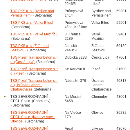
2246/5
Libeň
TBG PKS a. s. (Bystřice nad
Průmyslová
Bystřice nad
59301
Pernštejnem)
(Betonárna)
1414
Pernštejnem
TBG PKS a. s. (Velká Bíteš)
Průmyslová
Velká Bíteš
59501
(Betonárna)
zóna, Košíkov
TBG PKS a. s. (Velké Meziříčí)
ul.Křenice
Velké
59401
(Betonárna)
2189
Meziříčí
TBG PKS a. s. (Žďár nad
Jamská
Žďár nad
59139
Sázavou)
(Betonárna)
2440/61
Sázavou
TBG Plzeň Transportbeton s. r.
Dubická 3283
Česká Lípa
47001
o. (Česká Lípa)
(Betonárna)
TBG Plzeň Transportbeton s. r.
Ke Karlovu 8
Plzeň
31600
o. (Plzeň)
(Betonárna)
TBG Plzeň Transportbeton s. r.
Nádražní 379
Ústí nad
40317
o. (Ústí nad Labem -
Labem -
Chabařovice)
(Betonárna)
Chabařovice
TBG SEVEROZÁPADNÍ
Na Moráni
Chomutov
43001
ČECHY s.r.o. (Chomutov)
5458
(Betonárna)
TBG SEVEROZÁPADNÍ
Na Vlečce
Otovice
36232
ČECHY s.r.o. (Karlovy Vary -
179
Otovice)
(Betonárna)
TBG SEVEROZÁPADNÍ
Areál
Litvínov
43670