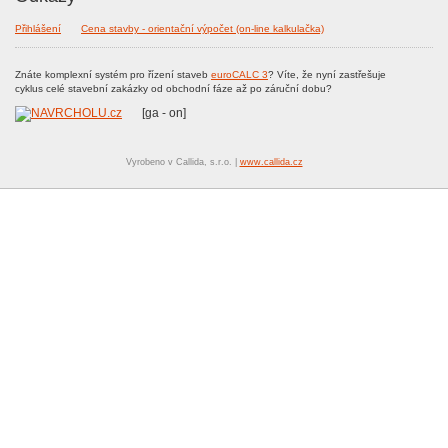
Přihlášení
Cena stavby - orientační výpočet (on-line kalkulačka)
Znáte komplexní systém pro řízení staveb
euroCALC 3
? Víte, že nyní zastřešuje
cyklus celé stavební zakázky od obchodní fáze až po záruční dobu?
[ga - on]
Vyrobeno v Callida, s.r.o. |
www.callida.cz