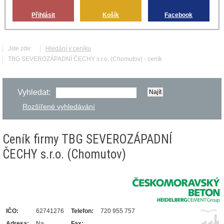
Přihlásit
Košík
Facebook
Jste zde:
Hledání v ceníku
TBG SEVEROZÁPADNÍ ČECHY s.r.o. (Chomutov) - ceník
Vyhledat:
Rozšířené vyhledávání
Ceník firmy TBG SEVEROZÁPADNÍ
ČECHY s.r.o. (Chomutov)
IČO:
62741276
Telefon:
720 955 757
Adresa:
Na
Fax: