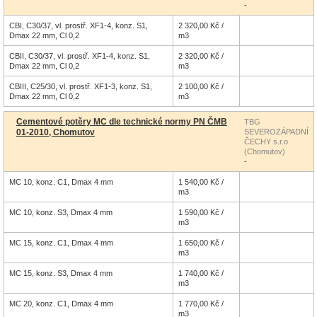
-
CBI, C30/37, vl. prostř. XF1-4, konz. S1,
2 320,00 Kč /
Dmax 22 mm, Cl 0,2
m3
CBII, C30/37, vl. prostř. XF1-4, konz. S1,
2 320,00 Kč /
Dmax 22 mm, Cl 0,2
m3
CBIII, C25/30, vl. prostř. XF1-3, konz. S1,
2 100,00 Kč /
Dmax 22 mm, Cl 0,2
m3
Cementové potěry MC dle technické normy PN ČMB
TBG
01-2010, Chomutov
SEVEROZÁPADNÍ
ČECHY s.r.o.
(Chomutov)
-
MC 10, konz. C1, Dmax 4 mm
1 540,00 Kč /
m3
MC 10, konz. S3, Dmax 4 mm
1 590,00 Kč /
m3
MC 15, konz. C1, Dmax 4 mm
1 650,00 Kč /
m3
MC 15, konz. S3, Dmax 4 mm
1 740,00 Kč /
m3
MC 20, konz. C1, Dmax 4 mm
1 770,00 Kč /
m3