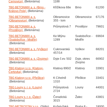
Černovice)
(Betonárna)
1188
TBG BETONMIX a. s. (Brno -
Křižíkova 68e
Brno
61200
Královo Pole)
(Betonárna)
TBG BETONMIX a. s.
Olbramovice
Olbramovice
67176
(Olbramovice)
(Betonárna)
355 - lom
TBG BETONMIX a. s.
Průmyslová 7
Prostějov
79601
(Prostějov)
(Betonárna)
TBG BETONMIX a. s.
Ke Mlýnu
Svatobořice -
69604
(Svatobořice - Mistřín)
1289
Mistřín
(Betonárna)
TBG BETONMIX a. s. (Vyškov)
Cukrovarská
Vyškov
68201
(Betonárna)
457/14
TBG BETONMIX a. s. (Znojmo)
Dyje č.ev. 502
Dyje, okres
66902
(Betonárna)
Znojmo
TBG Klatovy s.r.o. (Klatovy-
Klatovy 890/2
Klatovy
33901
Čertovka)
(Betonárna)
TBG Klatovy s.r.o. (Přeštice)
K Cihelně
Přeštice
33401
(Betonárna)
1310
TBG Louny s. r. o. (Louny)
Průmyslová
Louny
44001
(Betonárna)
2724
TBG Louny s. r. o. (Žatec)
Čeradická
Žatec
43801
(Betonárna)
3015
TBG METROSTAV s.r.o.
(Sídlo)
Koželužská
Praha 8 -
18000