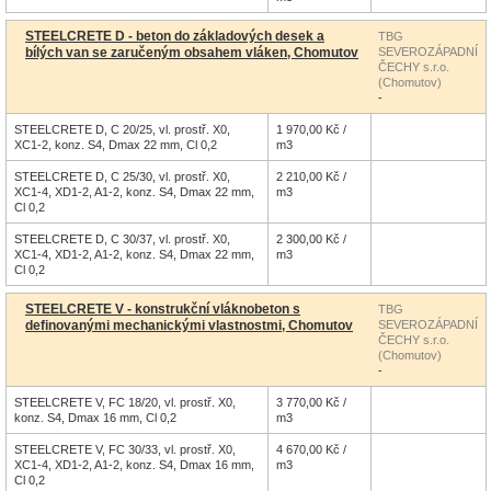
STEELCRETE D - beton do základových desek a
TBG
bílých van se zaručeným obsahem vláken, Chomutov
SEVEROZÁPADNÍ
ČECHY s.r.o.
(Chomutov)
-
STEELCRETE D, C 20/25, vl. prostř. X0,
1 970,00 Kč /
XC1-2, konz. S4, Dmax 22 mm, Cl 0,2
m3
STEELCRETE D, C 25/30, vl. prostř. X0,
2 210,00 Kč /
XC1-4, XD1-2, A1-2, konz. S4, Dmax 22 mm,
m3
Cl 0,2
STEELCRETE D, C 30/37, vl. prostř. X0,
2 300,00 Kč /
XC1-4, XD1-2, A1-2, konz. S4, Dmax 22 mm,
m3
Cl 0,2
STEELCRETE V - konstrukční vláknobeton s
TBG
definovanými mechanickými vlastnostmi, Chomutov
SEVEROZÁPADNÍ
ČECHY s.r.o.
(Chomutov)
-
STEELCRETE V, FC 18/20, vl. prostř. X0,
3 770,00 Kč /
konz. S4, Dmax 16 mm, Cl 0,2
m3
STEELCRETE V, FC 30/33, vl. prostř. X0,
4 670,00 Kč /
XC1-4, XD1-2, A1-2, konz. S4, Dmax 16 mm,
m3
Cl 0,2