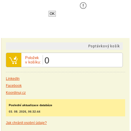
Tento web používá k poskytování služeb,
personalizaci a analýze návštÄ›vnosti soubory
cookie
.
OK
Poptávkový košík
Položek
0
v košíku:
LinkedIn
Facebook
Koordinuj.cz
Poslední aktualizace databáze
03. 08. 2026, 06:32:44
Jak chránit osobní údaje?