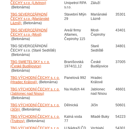
ČECHY s.r.o. (Litvínov)
Unipetrol RPA
Záluží
(Betonárna)
s.r.o.
TBG SEVEROZÁPADNÍ
Stavební Mlýn
Mariánské
35301
ČECHY s.r.o. (Mariánské
29
Lázně
Lázně)
(Betonárna)
TBG SEVEROZÁPADNÍ
Areál firmy
Most-
43401
ČECHY s.r.o. (Most)
Altames,
Čepirohy
(Betonárna)
Čepirohy 115
TBG SEVEROZÁPADNÍ
Staré
34801
ČECHY s.r.o. (Staré Sedliště)
Sedliště
(Betonárna)
TBG SWIETELSKY s. r. o.
Branišovská
České
37005
(České Budějovice)
1974/11,12
Budějovice
(Betonárna)
TBG VÝCHODNÍ ČECHY s. r. o.
Panelová 992
Hradec
(Hradec Králové)
(Betonárna)
Králové
TBG VÝCHODNÍ ČECHY s. r. o.
Na Hutích 44
Jablonec
46601
(Jablonec nad Nisou)
nad Nisou
(Betonárna)
TBG VÝCHODNÍ ČECHY s. r. o.
Dělnická
Jičín
50601
(Jičín)
(Betonárna)
TBG VÝCHODNÍ ČECHY s. r. o.
Kalná voda
Mladé Buky
54223
(Trutnov)
(Betonárna)
77
TBG VÝCHODNÍ ČECHY s. r. o.
U Nádraží ČD
Vrchlabí
54301