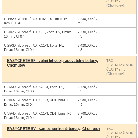
ČECHY s.r.o.
(Chomutov)
-
C 16/20, vl. prostř. X0, konz. F5, Dmax 16
2 230,00 Kč /
mm, Cl 0,4
m3
C 20/25, vl. prostř. X0, XC1, konz. F5, Dmax
2 330,00 Kč /
16 mm, Cl 0,4
m3
C 25/30, vl. prostř. X0, XC1-3, konz. F5,
2 420,00 Kč /
Dmax 16 mm, Cl 0,4
m3
EASYCRETE SF - velmi lehce zpracovatelné betony,
TBG
Chomutov
SEVEROZÁPADNÍ
ČECHY s.r.o.
(Chomutov)
-
C 25/30, vl. prostř. X0, XC1-3, konz. F6,
2 420,00 Kč /
Dmax 16 mm, Cl 0,4
m3
C 30/37, vl. prostř. X0, XC1-3, XD1, konz. F6,
2 580,00 Kč /
Dmax 16 mm, Cl 0,4
m3
C 35/45, vl. prostř. X0, XC1-3, XD1, konz. F6,
2 700,00 Kč /
Dmax 16 mm, Cl 0,4
m3
EASYCRETE SV - samozhutnitelné betony, Chomutov
TBG
SEVEROZÁPADNÍ
ČECHY s.r.o.