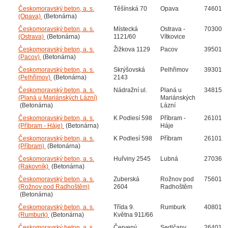
Českomoravský beton, a. s.
Těšínská 70
Opava
74601
(Opava)
(Betonárna)
Českomoravský beton, a. s.
Místecká
Ostrava -
70300
(Ostrava)
(Betonárna)
1121/60
Vítkovice
Českomoravský beton, a. s.
Žižkova 1129
Pacov
39501
(Pacov)
(Betonárna)
Českomoravský beton, a. s.
Skrýšovská
Pelhřimov
39301
(Pelhřimov)
(Betonárna)
2143
Českomoravský beton, a. s.
Nádražní ul.
Planá u
34815
(Planá u Mariánských Lázní)
Mariánských
(Betonárna)
Lázní
Českomoravský beton, a. s.
K Podlesí 598
Příbram -
26101
(Příbram - Háje)
(Betonárna)
Háje
Českomoravský beton, a. s.
K Podlesí 598
Příbram
26101
(Příbram)
(Betonárna)
Českomoravský beton, a. s.
Huřviny 2545
Lubná
27036
(Rakovník)
(Betonárna)
Českomoravský beton, a. s.
Zuberská
Rožnov pod
75601
(Rožnov pod Radhoštěm)
2604
Radhoštěm
(Betonárna)
Českomoravský beton, a. s.
Třída 9.
Rumburk
40801
(Rumburk)
(Betonárna)
Května 911/66
Českomoravský beton, a. s.
Červený
Sedlčany
26401