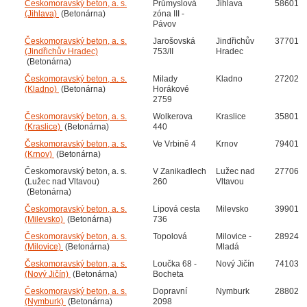
Českomoravský beton, a. s.
Průmyslová
Jihlava
58601
(Jihlava)
(Betonárna)
zóna III -
Pávov
Českomoravský beton, a. s.
Jarošovská
Jindřichův
37701
(Jindřichův Hradec)
753/II
Hradec
(Betonárna)
Českomoravský beton, a. s.
Milady
Kladno
27202
(Kladno)
(Betonárna)
Horákové
2759
Českomoravský beton, a. s.
Wolkerova
Kraslice
35801
(Kraslice)
(Betonárna)
440
Českomoravský beton, a. s.
Ve Vrbině 4
Krnov
79401
(Krnov)
(Betonárna)
Českomoravský beton, a. s.
V Zanikadlech
Lužec nad
27706
(Lužec nad Vltavou)
260
Vltavou
(Betonárna)
Českomoravský beton, a. s.
Lipová cesta
Milevsko
39901
(Milevsko)
(Betonárna)
736
Českomoravský beton, a. s.
Topolová
Milovice -
28924
(Milovice)
(Betonárna)
Mladá
Českomoravský beton, a. s.
Loučka 68 -
Nový Jičín
74103
(Nový Jičín)
(Betonárna)
Bocheta
Českomoravský beton, a. s.
Dopravní
Nymburk
28802
(Nymburk)
(Betonárna)
2098