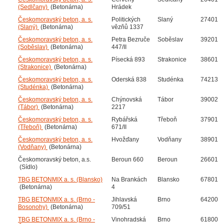
(Sedlčany)
(Betonárna)
Hrádek
Českomoravský beton, a. s.
Politických
Slaný
27401
(Slaný)
(Betonárna)
vězňů 1337
Českomoravský beton, a. s.
Petra Bezruče
Soběslav
39201
(Soběslav)
(Betonárna)
447/II
Českomoravský beton, a. s.
Písecká 893
Strakonice
38601
(Strakonice)
(Betonárna)
Českomoravský beton, a. s.
Oderská 838
Studénka
74213
(Studénka)
(Betonárna)
Českomoravský beton, a. s.
Chýnovská
Tábor
39002
(Tábor)
(Betonárna)
2217
Českomoravský beton, a. s.
Rybářská
Třeboň
37901
(Třeboň)
(Betonárna)
671/II
Českomoravský beton, a. s.
Hvožďany
Vodňany
38901
(Vodňany)
(Betonárna)
Českomoravský beton, a.s.
Beroun 660
Beroun
26601
(Sídlo)
TBG BETONMIX a. s. (Blansko)
Na Brankách
Blansko
67801
(Betonárna)
4
TBG BETONMIX a. s. (Brno -
Jihlavská
Brno
64200
Bosonohy)
(Betonárna)
709/51
TBG BETONMIX a. s. (Brno -
Vinohradská
Brno
61800