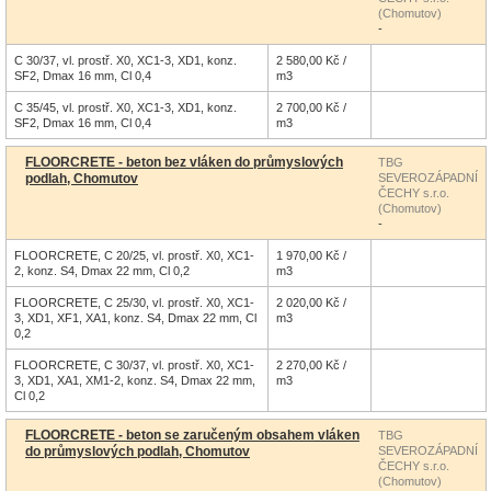
(Chomutov)
-
C 30/37, vl. prostř. X0, XC1-3, XD1, konz.
2 580,00 Kč /
SF2, Dmax 16 mm, Cl 0,4
m3
C 35/45, vl. prostř. X0, XC1-3, XD1, konz.
2 700,00 Kč /
SF2, Dmax 16 mm, Cl 0,4
m3
FLOORCRETE - beton bez vláken do průmyslových
TBG
podlah, Chomutov
SEVEROZÁPADNÍ
ČECHY s.r.o.
(Chomutov)
-
FLOORCRETE, C 20/25, vl. prostř. X0, XC1-
1 970,00 Kč /
2, konz. S4, Dmax 22 mm, Cl 0,2
m3
FLOORCRETE, C 25/30, vl. prostř. X0, XC1-
2 020,00 Kč /
3, XD1, XF1, XA1, konz. S4, Dmax 22 mm, Cl
m3
0,2
FLOORCRETE, C 30/37, vl. prostř. X0, XC1-
2 270,00 Kč /
3, XD1, XA1, XM1-2, konz. S4, Dmax 22 mm,
m3
Cl 0,2
FLOORCRETE - beton se zaručeným obsahem vláken
TBG
do průmyslových podlah, Chomutov
SEVEROZÁPADNÍ
ČECHY s.r.o.
(Chomutov)