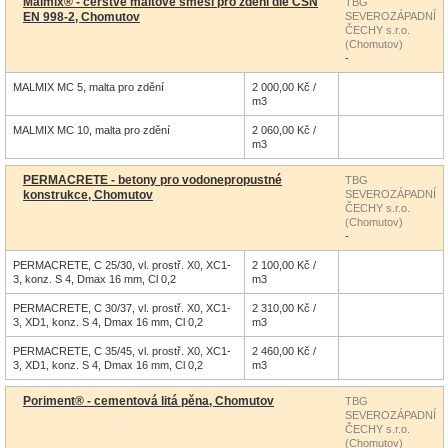
Malmix® - čerstvé maltové směsi pro zdění dle ČSN
TBG
EN 998-2, Chomutov
SEVEROZÁPADNÍ
ČECHY s.r.o.
(Chomutov)
-
MALMIX MC 5, malta pro zdění
2 000,00 Kč /
m3
MALMIX MC 10, malta pro zdění
2 060,00 Kč /
m3
PERMACRETE - betony pro vodonepropustné
TBG
konstrukce, Chomutov
SEVEROZÁPADNÍ
ČECHY s.r.o.
(Chomutov)
-
PERMACRETE, C 25/30, vl. prostř. X0, XC1-
2 100,00 Kč /
3, konz. S 4, Dmax 16 mm, Cl 0,2
m3
PERMACRETE, C 30/37, vl. prostř. X0, XC1-
2 310,00 Kč /
3, XD1, konz. S 4, Dmax 16 mm, Cl 0,2
m3
PERMACRETE, C 35/45, vl. prostř. X0, XC1-
2 460,00 Kč /
3, XD1, konz. S 4, Dmax 16 mm, Cl 0,2
m3
Poriment® - cementová litá pěna, Chomutov
TBG
SEVEROZÁPADNÍ
ČECHY s.r.o.
(Chomutov)