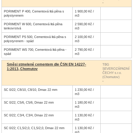
-
PORIMENT P 400, Cementová litá pěna s
1 900,00 Kč /
polystyrenem
m3
PORIMENT W 600, Cementová litá pěna
2 590,00 Kč /
tenkovrstvá
m3
PORIMENT PS 500, Cementová litá pěna s
2 100,00 Kč /
polystyrenem - spád
m3
PORIMENT WS 700, Cementová litá pěna -
2 790,00 Kč /
spád
m3
Směsi stmelené cementem dle ČSN EN 14227-
TBG
1:2013, Chomutov
SEVEROZÁPADNÍ
ČECHY s.r.o.
(Chomutov)
-
SC 0/22; C8/10, C8/10, Dmax 22 mm
1 230,00 Kč /
m3
SC 0/22; C5/6, C5/6, Dmax 22 mm
1 180,00 Kč /
m3
SC 0/22; C3/4, C3/4, Dmax 22 mm
1 130,00 Kč /
m3
SC 0/22; C1,5/2,0, C1,5/2,0, Dmax 22 mm
1 130,00 Kč /
m3