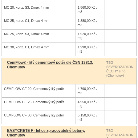
MC 20, konz. S3, Dmax 4 mm
1 860,00 Kč /
m3
MC 25, konz. C1, Dmax 4 mm
1 880,00 Kč /
m3
MC 25, konz. S3, Dmax 4 mm
1 920,00 Kč /
m3
MC 30, konz. C1, Dmax 4 mm
1 990,00 Kč /
m3
CemFlow® - litý cementový potěr dle ČSN 13813,
TBG
Chomutov
SEVEROZÁPADNÍ
ČECHY s.r.o.
(Chomutov)
-
CEMFLOW CF 20, Cementový litý potěr
4 790,00 Kč /
m3
CEMFLOW CF 25, Cementový litý potěr
4 950,00 Kč /
m3
CEMFLOW CF 30, Cementový litý potěr
5 150,00 Kč /
m3
EASYCRETE F - lehce zpracovatelné betony,
TBG
Chomutov
SEVEROZÁPADNÍ